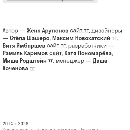
сайт
тг
Автор —
Женя Арутюнов
, дизайнеры
тг
—
Стёпа Шашеро
,
Максим Новохатский
,
сайт
тг
Витя Ямбаршев
, разработчики —
сайт
Рамиль Каримов
,
Катя Пономарёва
,
тг
Миша Родштейн
, менеджер —
Даша
тг
Коченова
.
2014 → 2026
Индивидуальный предприниматель Евгений