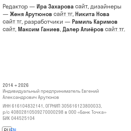
сайт
Редактор —
Ира Захарова
, дизайнеры
сайт
тг
—
Женя Арутюнов
,
Никита Нова
сайт
тг
, разработчики —
Рамиль Каримов
сайт
сайт
тг
,
Максим Ганиев
,
Далер Алиёров
.
2014 → 2026
Индивидуальный предприниматель Евгений
Александрович Арутюнов
ИНН 616104832141, ОГРНИП 305616123800033,
р/с 40802810509270000298
в ООО «Банк Точка»
БИК 044525104
RU
EN