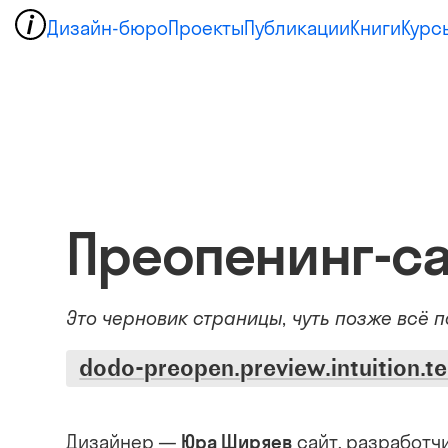
Дизайн-бюро
Проекты
Публикации
Книги
Курс
Преопенинг-са
Это черновик страницы, чуть позже всё 
dodo-preopen.preview.intuition.t
сайт
Дизайнер —
Юра Ширяев
, разработ