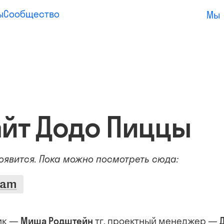
ы
Сообщество
Мы
йт Додо Пиццы
появится. Пока можно посмотреть сюда:
eam
тг
чик —
Миша Родштейн
, проектный менеджер —