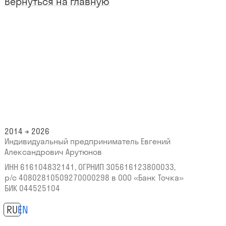
Вернуться на главную
2014 → 2026
Индивидуальный предприниматель Евгений
Александрович Арутюнов
ИНН 616104832141, ОГРНИП 305616123800033,
р/с 40802810509270000298
в ООО «Банк Точка»
БИК 044525104
RU
EN