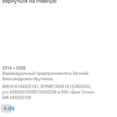
Вернуться на главную
2014 → 2026
Индивидуальный предприниматель Евгений
Александрович Арутюнов
ИНН 616104832141, ОГРНИП 305616123800033,
р/с 40802810509270000298
в ООО «Банк Точка»
БИК 044525104
RU
EN