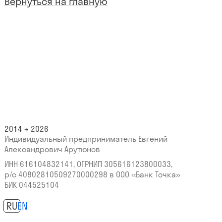
Вернуться на главную
2014 → 2026
Индивидуальный предприниматель Евгений
Александрович Арутюнов
ИНН 616104832141, ОГРНИП 305616123800033,
р/с 40802810509270000298
в ООО «Банк Точка»
БИК 044525104
RU
EN