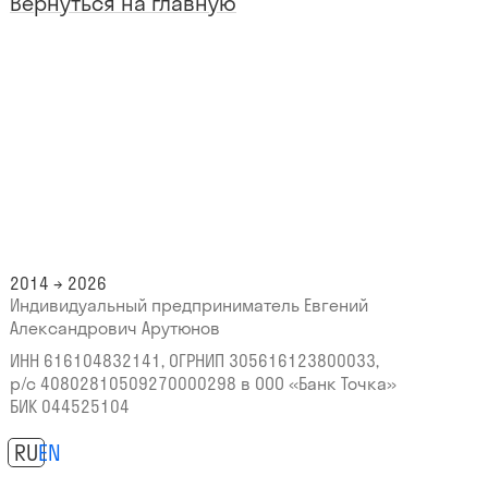
Вернуться на главную
2014 → 2026
Индивидуальный предприниматель Евгений
Александрович Арутюнов
ИНН 616104832141, ОГРНИП 305616123800033,
р/с 40802810509270000298
в ООО «Банк Точка»
БИК 044525104
RU
EN