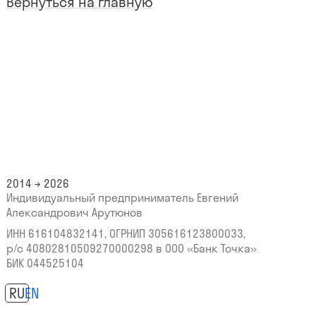
Вернуться на главную
2014 → 2026
Индивидуальный предприниматель Евгений
Александрович Арутюнов
ИНН 616104832141, ОГРНИП 305616123800033,
р/с 40802810509270000298
в ООО «Банк Точка»
БИК 044525104
RU
EN