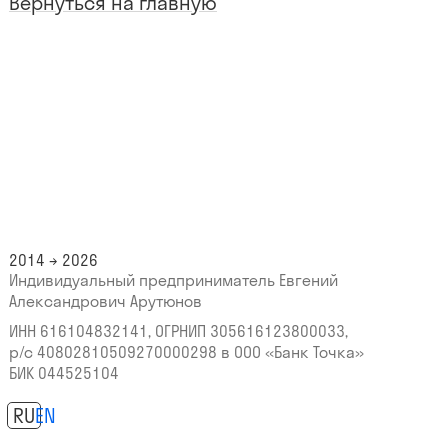
Вернуться на главную
2014 → 2026
Индивидуальный предприниматель Евгений
Александрович Арутюнов
ИНН 616104832141, ОГРНИП 305616123800033,
р/с 40802810509270000298
в ООО «Банк Точка»
БИК 044525104
RU
EN