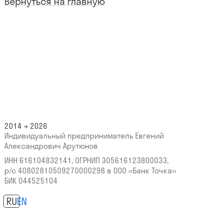
Вернуться на главную
2014 → 2026
Индивидуальный предприниматель Евгений
Александрович Арутюнов
ИНН 616104832141, ОГРНИП 305616123800033,
р/с 40802810509270000298
в ООО «Банк Точка»
БИК 044525104
RU
EN