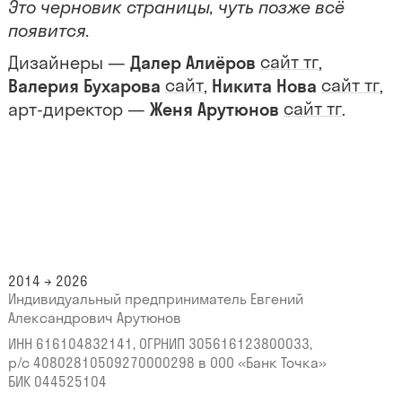
Это черновик страницы, чуть позже всё
появится.
сайт
тг
Дизайнеры —
Далер Алиёров
,
сайт
сайт
тг
Валерия Бухарова
,
Никита Нова
,
сайт
тг
арт-директор —
Женя Арутюнов
.
2014 → 2026
Индивидуальный предприниматель Евгений
Александрович Арутюнов
ИНН 616104832141, ОГРНИП 305616123800033,
р/с 40802810509270000298
в ООО «Банк Точка»
БИК 044525104