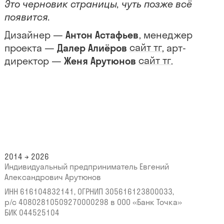
Это черновик страницы, чуть позже всё
появится.
Дизайнер —
Антон Астафьев
, менеджер
сайт
тг
проекта —
Далер Алиёров
, арт-
сайт
тг
директор —
Женя Арутюнов
.
2014 → 2026
Индивидуальный предприниматель Евгений
Александрович Арутюнов
ИНН 616104832141, ОГРНИП 305616123800033,
р/с 40802810509270000298
в ООО «Банк Точка»
БИК 044525104