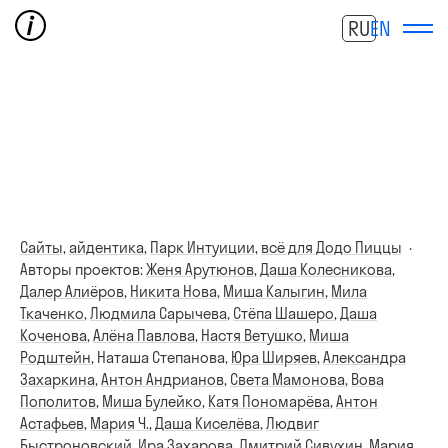
RU
EN
Сайты,
айдентика,
Парк Интуиции,
всё для Додо Пиццы
·
Авторы проектов:
Женя Арутюнов
,
Даша Колесникова
,
Далер Алиёров
,
Никита Нова
,
Миша Калыгин
,
Мила
Ткаченко
,
Людмила Сарычева
,
Стёпа Шашеро
,
Даша
Коченова
,
Алёна Павлова
,
Настя Ветушко
,
Миша
Родштейн
,
Наташа Степанова
,
Юра Ширяев
,
Александра
Захаркина
,
Антон Андрианов
,
Света Мамонова
,
Вова
Пополитов
,
Миша Булейко
,
Катя Пономарёва
,
Антон
Астафьев
,
Мария Ч.
,
Даша Киселёва
,
Людвиг
Быстроновский
,
Ира Захарова
,
Дмитрий Сивухин
,
Мария