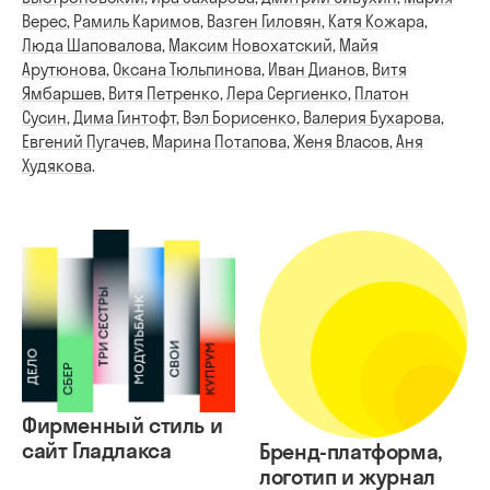
Верес
,
Рамиль Каримов
,
Вазген Гиловян
,
Катя Кожара
,
Люда Шаповалова
,
Максим Новохатский
,
Майя
Арутюнова
,
Оксана Тюльпинова
,
Иван Дианов
,
Витя
Ямбаршев
,
Витя Петренко
,
Лера Сергиенко
,
Платон
Сусин
,
Дима Гинтофт
,
Вэл Борисенко
,
Валерия Бухарова
,
Евгений Пугачев
,
Марина Потапова
,
Женя Власов
,
Аня
Худякова
.
Фирменный стиль и
сайт Гладлакса
Бренд-платформа,
логотип и журнал