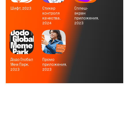
Шифт, 2023
Стикер
Сплеш-
контроля
экран
качества,
приложения,
2024
2023
Додо Глобал
Промо
Мем Парк,
приложения,
2023
2023