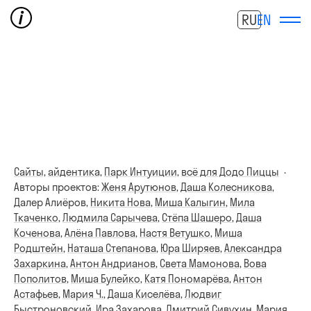
RU
EN
Сайты,
айдентика,
Парк Интуиции,
всё для Додо Пиццы
·
Авторы проектов:
Женя Арутюнов
,
Даша Колесникова
,
Далер Алиёров
,
Никита Нова
,
Миша Калыгин
,
Мила
Ткаченко
,
Людмила Сарычева
,
Стёпа Шашеро
,
Даша
Коченова
,
Алёна Павлова
,
Настя Ветушко
,
Миша
Родштейн
,
Наташа Степанова
,
Юра Ширяев
,
Александра
Захаркина
,
Антон Андрианов
,
Света Мамонова
,
Вова
Пополитов
,
Миша Булейко
,
Катя Пономарёва
,
Антон
Астафьев
,
Мария Ч.
,
Даша Киселёва
,
Людвиг
Быстроновский
,
Ира Захарова
,
Дмитрий Сивухин
,
Мария