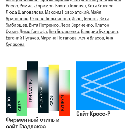
Верес
,
Рамиль Каримов
,
Вазген Гиловян
,
Катя Кожара
,
Люда Шаповалова
,
Максим Новохатский
,
Майя
Арутюнова
,
Оксана Тюльпинова
,
Иван Дианов
,
Витя
Ямбаршев
,
Витя Петренко
,
Лера Сергиенко
,
Платон
Сусин
,
Дима Гинтофт
,
Вэл Борисенко
,
Валерия Бухарова
,
Евгений Пугачев
,
Марина Потапова
,
Женя Власов
,
Аня
Худякова
.
Сайт Кросс-Р
Фирменный стиль и
сайт Гладлакса