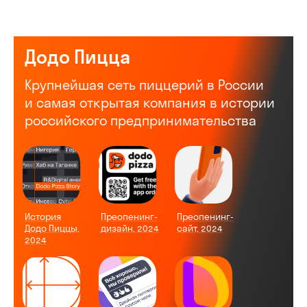
Додо Пицца
Крупнейшая сеть пиццерий в России
и самая открытая компания в истории
российского предпринимательства
История
Преопенинг-
Преопенинг-
Додо Пиццы,
дизайн, 2024
сайт, 2024
2024