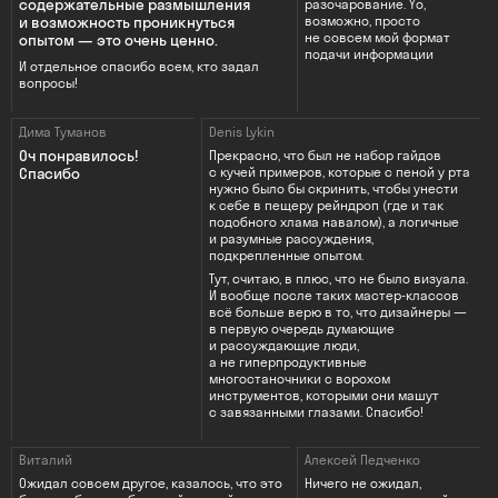
содержательные размышления
разочарование. Yо,
возможно, просто
и возможность проникнуться
не совсем мой формат
опытом — это очень ценно.
подачи информации
И отдельное спасибо всем, кто задал
вопросы!
Дима Туманов
Denis Lykin
Оч понравилось!
Прекрасно, что был не набор гайдов
Спасибо
с кучей примеров, которые с пеной у рта
нужно было бы скринить, чтобы унести
к себе в пещеру рейндроп (где и так
подобного хлама навалом), а логичные
и разумные рассуждения,
подкрепленные опытом.
Тут, считаю, в плюс, что не было визуала.
И вообще после таких мастер-классов
всё больше верю в то, что дизайнеры —
в первую очередь думающие
и рассуждающие люди,
а не гиперпродуктивные
многостаночники с ворохом
инструментов, которыми они машут
с завязанными глазами. Спасибо!
Виталий
Алексей Педченко
Ожидал совсем другое, казалось, что это
Ничего не ожидал,