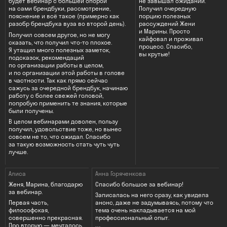
будет вебинар с большей опорой
не завышал ожиданий.
на сами брендбуки, рассмотрение,
Получил очередную
пояснение и всё такое (примерно как
порцию полезных
разобр брендбука вуза во второй день).
рассуждений Жени
и Марины. Просто
Получил совсем другое, но не могу
кайфовал и проживал
сказать, что получил что-то плохое.
процесс. Спасибо,
Я утащил много полезных заметок,
вы крутые!
подсказок, рекомендаций
по организации работы в целом,
и по организации этой работы в голове
в частности. Так как прямо сейчас
сажусь за очередной брендбук, начинаю
работу с более свежей головой,
попробую применить те знания, которые
были получены.
В целом вебинарами доволен, пользу
получил, удовольствие тоже, но вынес
совсем не то, что ожидал. Спасибо
за такую возможность стать чуть чуть
лучше.
Алиса
Анна Горяченкова
Женя, Марина, благодарю
Спасибо большое за вебинар!
за вебинар.
Записалась на него сразу, как увидела
Первая часть,
анонс, даже не задумываясь, потому что
философская,
тема очень накладывается на мой
совершенно прекрасная.
профессиональный опыт.
Про вторую — мечталось,