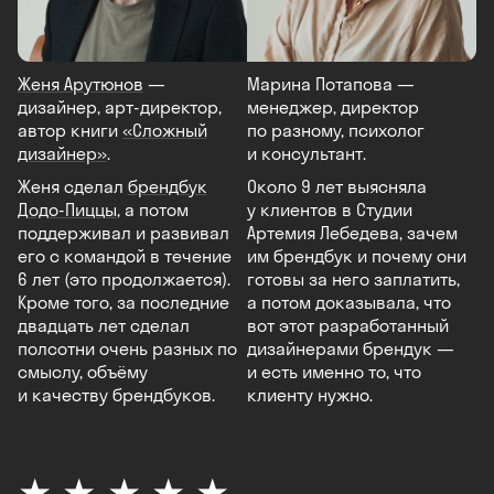
Женя Арутюнов
—
Марина Потапова —
дизайнер, арт-директор,
менеджер, директор
автор книги
«Сложный
по разному, психолог
дизайнер»
.
и консультант.
Женя сделал
брендбук
Около 9 лет выясняла
Додо-Пиццы
, а потом
у клиентов в Студии
поддерживал и развивал
Артемия Лебедева, зачем
его с командой в течение
им брендбук и почему они
6 лет (это продолжается).
готовы за него заплатить,
Кроме того, за последние
а потом доказывала, что
двадцать лет сделал
вот этот разработанный
полсотни очень разных по
дизайнерами брендук —
смыслу, объёму
и есть именно то, что
и качеству брендбуков.
клиенту нужно.
★ ★ ★ ★ ★