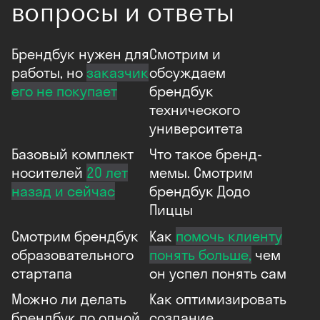
вопросы и ответы
Брендбук нужен для
Смотрим и
работы, но
заказчик
обсуждаем
его не покупает
брендбук
технического
университета
Базовый комплект
Что такое бренд-
носителей
20 лет
мемы. Смотрим
назад и сейчас
брендбук Додо
Пиццы
Смотрим брендбук
Как
помочь клиенту
образовательного
понять больше,
чем
стартапа
он успел понять сам
Можно ли делать
Как оптимизиро­вать
брендбук по одной
создание