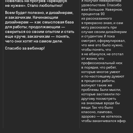
Повелась на прогрев «Брендбук
Я получил невероятное
не нужен». Стало любопытно!
удовольствие. Спасибо
вам большое. Наверное,
Всем будет полезно, и дизайнерам,
процентов 90
и заказчикам. Начинающим
из рассказанного
дизайнерам — как смысловая база
я прекрасно знаю, и сам
для работы; продолжающим —
могу рассказать при
свериться со своим опытом и стать
случае своим дизайнерам
еще круче; заказчикам — понять,
и студентам. И пока
смотрел, сформулировал,
чего они хотят на самом деле.
что мне это было нужно,
Спасибо за вебинар!
чтобы понять, что
я не ебанулся, не отстал
от жизни, что
профессиональный нюх
в порядке, что ребят,
которые многое умеют
и по-настоящему думают
в процессе работы,
волнуют такие же
проблемы. Были мысли,
которые заставили по-
другому посмотреть
на знакомые вроде бы
вещи. Так что было
классно, лампово,
здорово — не хотелось
чтобы заканчивался эфир.