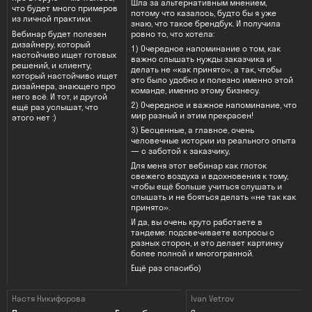
Шла за альтернативным мнением,
что будет много примеров
потому что казалось, будто бы я уже
из личной практики.
знаю, что такое брендбук. И получила
Вебинар будет полезен
ровно то, что хотела:
дизайнеру, который
1) Очередное напоминание о том, как
настойчиво ищет готовых
важно слышать нужды заказчика и
решений, и клиенту,
делать не «как принято», а так, чтобы
который настойчиво ищет
это было удобно и полезно именно этой
дизайнера, знающего про
команде, именно этому бизнесу.
него всё. И тот, и другой
2) Очередное и важное напоминание, что
ещё раз услышат, что
мир разный и этим прекрасен!
этого нет :)
3) Бесценные, а главное, очень
человечные истории из реального опыта
— с заботой к заказчику,
Для меня этот вебинар как глоток
свежего воздуха и вдохновения к тому,
чтобы ещё больше учиться слушать и
слышать и не бояться делать «не так как
принято».
И да, вы очень круто работаете в
тандеме: подсвечиваете вопросы с
разных сторон, и это делает картинку
более полной и многогранной.
Ещё раз спасибо)
Настя Никифорова
Ivan Vetrov