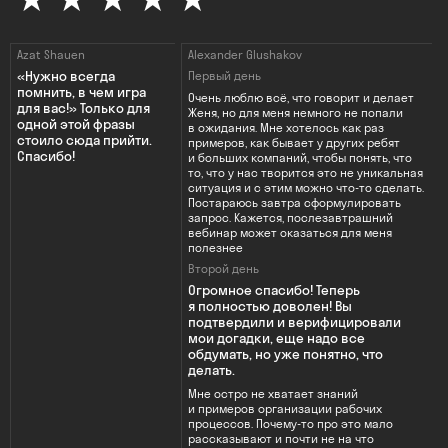
Azat Shauen
Alexander Glushakov
«Нужно всегда
Первый день
помнить, в чем игра
Очень люблю всё, что говорит и делает
для вас!» Только для
Женя, но для меня немного не попали
одной этой фразы
в ожидания. Мне хотелось как раз
стоило сюда прийти.
примеров, как бывает у других ребят
Спасибо!
и больших компаний, чтобы понять, что
то, что у нас творится это не уникальная
ситуация и с этим можно что-то сделать.
Постараюсь завтра сформулировать
запрос. Кажется, послезавтрашний
вебинар может оказаться для меня
полезнее
Второй день
Огромное спасибо! Теперь
я полностью доволен! Вы
подтвердили и верифицировали
мои догадки, еще надо все
обдумать, но уже понятно, что
делать.
Мне остро не хватает знаний
и примеров организации рабочих
процессов. Почему-то про это мало
рассказывают и почти не на что