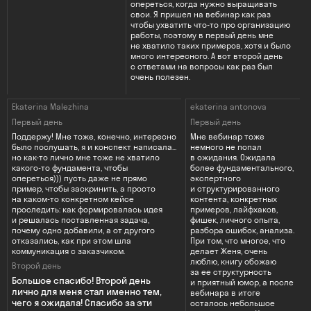
опереться, когда нужно выращивать
свои. Я пришел на вебинар как раз
чтобы ухватить что-то про организацию
работы, поэтому в первый день мне
не хватило таких примеров, хотя и было
много интересного. А вот второй день
с ответами на вопросы как раз был
очень полезен.
Ekaterina Malezhina
ekaterina antonova
Первый день
Первый день
Поддержу! Мне тоже, конечно, интересно
Мне вебинар тоже
было послушать, я и конспект написала...
немного не попал
но как-то лично мне тоже не хватило
в ожидания. Ожидала
какого-то фундамента, чтобы
более фундаментального,
опереться))) пусть даже не прямо
экспертного
пример, чтобы заскринить, а просто
и структурированного
на каком-то конкретном кейсе
контента, конкретных
проследить: как формировалась идея
примеров, лайфхаков,
и решалась поставленная задача,
фишек, личного опыта,
почему одно добавили, а от другого
разбора ошибок, анализа.
отказались, как при этом шла
При том, что многое, что
коммуникация с заказчиком.
делает Женя, очень
люблю, книгу обожаю
Второй день
за ее структурность
Большое спасибо! Второй день
и приятный юмор, а после
лично для меня стал именно тем,
вебинара в итоге
чего я ожидала! Спасибо за эти
осталось небольшое