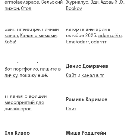
ermolaev.space
,
Сельский
Журналус
,
Оди
,
Адовый UX
,
пижон
,
Стол
Bookov
Далер Алиёров
Адам Арутюнов
Сайт
,
Timestripe
,
Личный
Автор Планетария в
канал
,
Канал с мемами
,
октябре 2025.
adam.ci/ru
,
Хоба!
t.me/cdarr
,
cdarrrr
Дмитрий Сивухин
Денис Домрачев
Вот
портфолио
, пишите
в
личку
, покажу ещё.
Сайт
и
канал в тг
Миша Шубин
ТГ канал с афишей
Рамиль Каримов
мероприятий для
дизайнеров
Сайт
Оля Кивер
Миша Родштейн