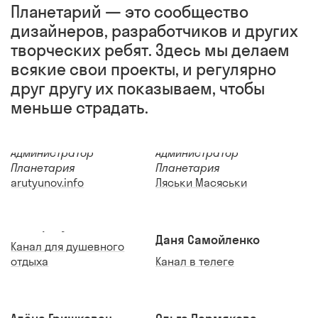
Планетарий — это сообщество
дизайнеров, разработчиков и других
творческих ребят. Здесь мы делаем
всякие свои проекты, и регулярно
друг другу их показываем, чтобы
меньше страдать.
Женя Арутюнов
Полина Перевалова
Администратор
Администратор
Планетария
Планетария
arutyunov.info
Ляськи Масяськи
Ася Драгун
Даня Самойленко
Канал для душевного
отдыха
Канал в телеге