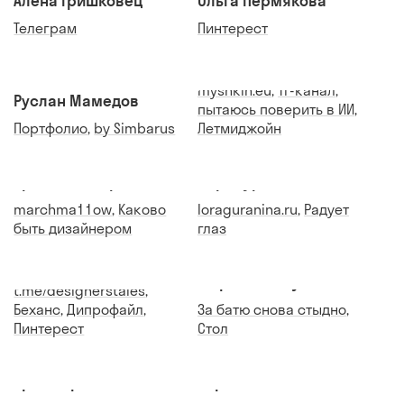
Алёна Гришковец
Ольга Пермякова
Телеграм
Пинтерест
Кирилл Мышкин
myshkin.eu
,
тг-канал
,
Руслан Мамедов
пытаюсь поверить в ИИ
,
Портфолио
,
by Simbarus
Летмиджойн
Кристина Марченко
Лора Гуранина
marchma11ow
,
Каково
loraguranina.ru
,
Радует
быть дизайнером
глаз
Кристина Дунина
Марат Хабибулин
t.me/designerstales
,
Беханс
,
Дипрофайл
,
За батю снова стыдно
,
Пинтерест
Стол
Артём Ермолаев
Кирилл Олейниченко