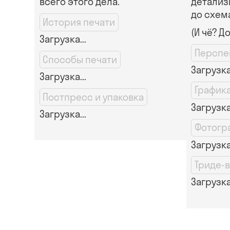
всего этого дела.
детализ
до схем
История печати
(И чё? Д
Загрузка...
Перспе
Способы печати
Загрузка.
Загрузка...
График
Постпресс и упаковка
Загрузка.
Загрузка...
Фотогр
Загрузка.
Триде-
Загрузка.