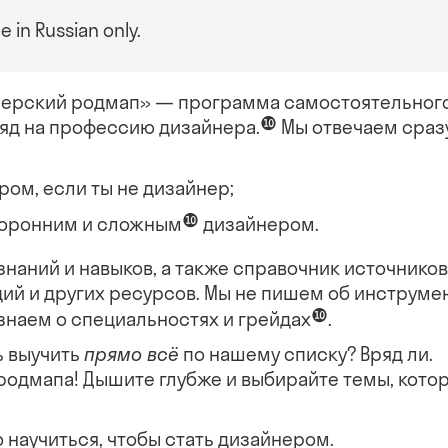
le in Russian only.
нерский родмап» — программа самостоятельног
❿
ляд на профессию
дизайнера.
Мы отвечаем сраз
ром, если ты не дизайнер;
❿
торонним и
сложным
дизайнером.
знаний и навыков, а также справочник источнико
ций и других ресурсов. Мы не пишем об
инструме
❿
 знаем о специальностях и
грейдах
.
ь выучить
прямо всё
по нашему списку? Вряд ли.
 родмапа! Дышите глубже и выбирайте темы, кото
о научиться, чтобы стать дизайнером.