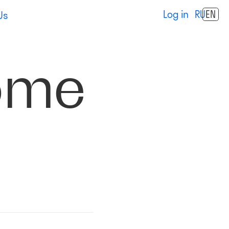
Log in
RU
EN
Us
ome