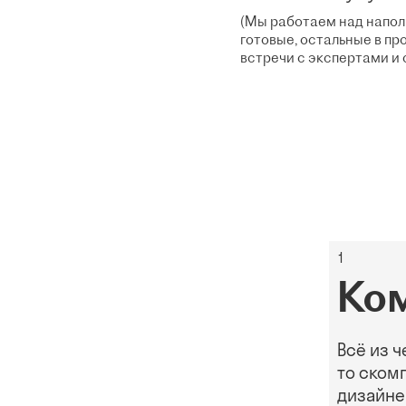
(Мы работаем над напо
готовые, остальные в п
встречи с экспертами и 
1
Ко
Всё из ч
то ском
дизайне