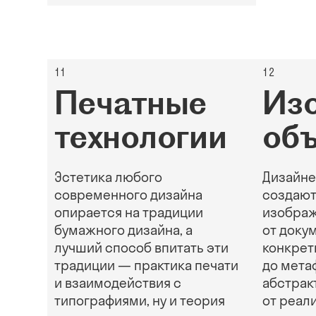
11
12
Печатные
Из
технологии
объ
Эстетика любого
Дизайне
современного дизайна
создают
опирается на традиции
изобра
бумажного дизайна, а
от доку
лучший способ впитать эти
конкрет
традиции — практика печати
до мета
и взаимодействия с
абстрак
типографиями, ну и теория
от реал