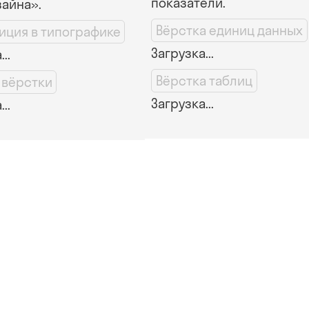
показатели.
зайна».
Вёрстка единиц данных
иция в типографике
Загрузка...
..
Вёрстка таблиц
 вёрстки
Загрузка...
..