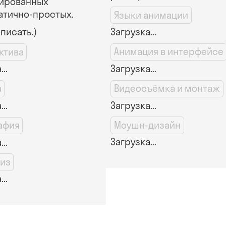
ированных
атично-простых.
Языки анимации
Загрузка...
описать.)
Анимация в интерфейсе
ктива
Загрузка...
..
Видеосъёмка и монтаж
а
Загрузка...
..
Моушн-дизайн
афия
Загрузка...
..
виз
..