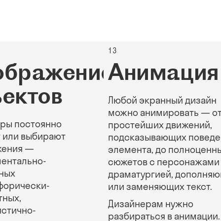
13
ображение
Анимация
ектов
Любой экранный дизайн
можно анимировать — о
ры постоянно
простейших движений,
 или выбирают
подсказывающих поведе
жения —
элемента, до полноценн
ментально-
сюжетов с персонажами
ных
драматургией, дополня
форически-
или заменяющих текст.
тных,
Дизайнерам нужно
истично-
разбираться в анимации.