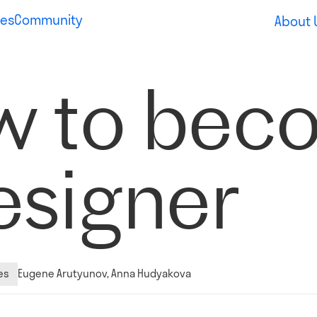
es
Community
About 
w to bec
esigner
es
Eugene Arutyunov, Anna Hudyakova