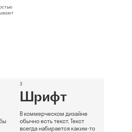
ностью
бывают
3
Шрифт
В коммерческом дизайне
обы
обычно есть текст. Текст
всегда набирается каким-то