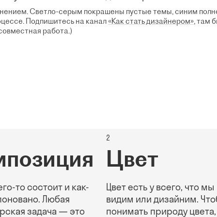
лнением. Светло-серым покрашены пустые темы, синим пол
роцессе. Подпишитесь на канал
«Как стать дизайнером»
, там 
совместная работа.)
2
мпозиция
Цвет
его-то состоит и как-
Цвет есть у всего, что мы
поновано. Любая
видим или дизайним. Чт
рская задача — это
понимать природу цвета,