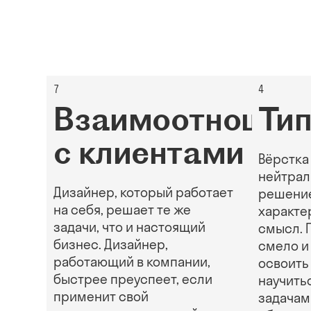
7
4
Взаимоотношен
Ти
с клиентами
Вёрстка
нейтрал
Дизайнер, который работает
решение
на себя, решает те же
характер
задачи, что и настоящий
смысл. 
бизнес. Дизайнер,
смело и
работающий в компании,
освоить
быстрее преуспеет, если
научить
применит свой
задачам 