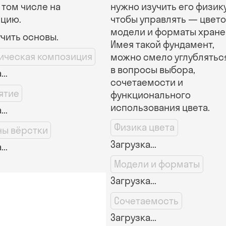
 том числе на
нужно изучить его физику
цию.
чтобы управлять — цвет
модели и форматы хране
учить основы.
Имея такой фундамент,
ическая композиция
можно смело углублятьс
в вопросы выбора,
..
сочетаемости и
ятие
функционального
использования цвета.
..
Физика цвета
ны вёрстки
Загрузка...
..
Модели и форматы
Загрузка...
Сочетаемость
Загрузка...