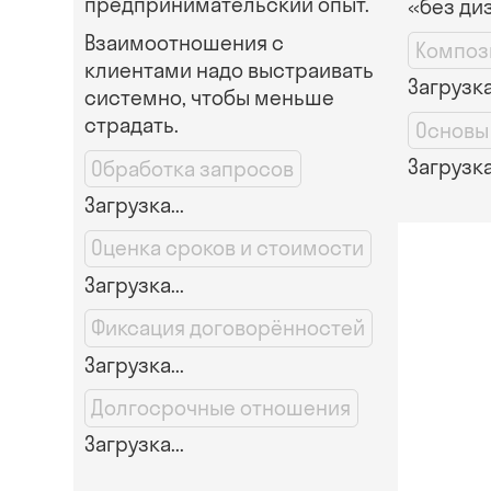
предпринимательский опыт.
«без ди
Взаимоотношения с
Композ
клиентами надо выстраивать
Загрузка.
системно, чтобы меньше
страдать.
Основы
Загрузка.
Обработка запросов
Загрузка...
Оценка сроков и стоимости
Загрузка...
Фиксация договорённостей
Загрузка...
Долгосрочные отношения
Загрузка...