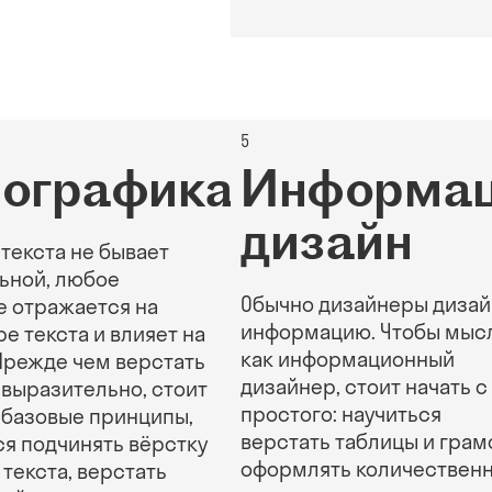
5
ия
пографика
Информа
дизайн
 текста не бывает
ьной, любое
Обычно дизайнеры дизай
 отражается на
информацию. Чтобы мыс
е текста и влияет на
как информационный
Прежде чем верстать
дизайнер, стоит начать с
 выразительно, стоит
простого: научиться
 базовые принципы,
верстать таблицы и грам
ся подчинять вёрстку
оформлять количествен
текста, верстать