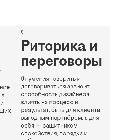
9
Риторика и
переговоры
т
От умения говорить и
договариваться зависит
ние
способность дизайнера
ых
влиять на процесс и
 и
результат, быть для клиента
ющих
выгодным партнёром, а для
себя — защитником
спокойствия, порядка и