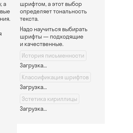
, а
шрифтом, а этот выбор
овые
определяет тональность
ния.
текста.
Надо научиться выбирать
я
шрифты — подходящие
и качественные.
История письменности
Загрузка...
Классификация шрифтов
Загрузка...
Эстетика кириллицы
Загрузка...