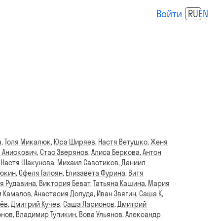
Войти
RU
EN
а
,
Толя Микалюк
,
Юра Ширяев
,
Настя Ветушко
,
Женя
 Анискович
,
Стас Зверянов
,
Алиса Беркова
,
Антон
,
Настя Шакунова
,
Михаил Савотиков
,
Даниил
дюкин
,
Офеля Галоян
,
Елизавета Фурина
,
Витя
я Рудавина
,
Виктория Беват
,
Татьяна Кашина
,
Мария
 Камалов
,
Анастасия Долуда
,
Иван Звягин
,
Саша К
,
лёв
,
Дмитрий Кучев
,
Саша Ларионов
,
Дмитрий
онов
,
Владимир Тупикин
,
Вова Ульянов
,
Александр