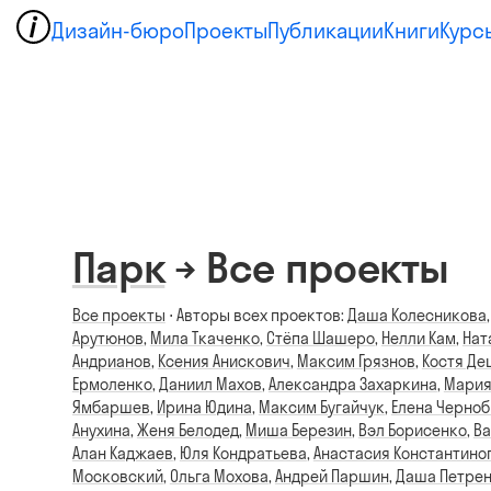
Дизайн-бюро
Проекты
Публикации
Книги
Курс
Парк
→ Все проекты
Все проекты
⋅ Авторы всех проектов:
Даша Колесникова
Арутюнов
,
Мила Ткаченко
,
Стёпа Шашеро
,
Нелли Кам
,
Нат
Андрианов
,
Ксения Анискович
,
Максим Грязнов
,
Костя Де
Ермоленко
,
Даниил Махов
,
Александра Захаркина
,
Мария
Ямбаршев
,
Ирина Юдина
,
Максим Бугайчук
,
Елена Черно
Анухина
,
Женя Белодед
,
Миша Березин
,
Вэл Борисенко
,
Ва
Алан Каджаев
,
Юля Кондратьева
,
Анастасия Константино
Московский
,
Ольга Мохова
,
Андрей Паршин
,
Даша Петре