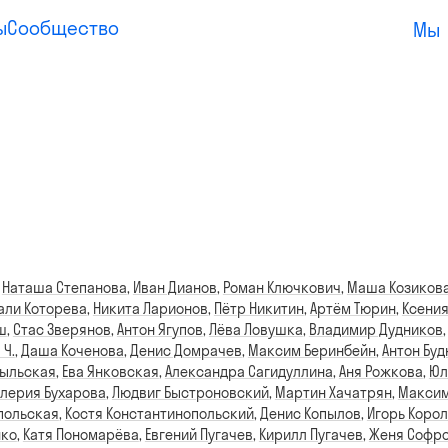
ы
Сообщество
Мы
,
Наташа Степанова
,
Иван Дианов
,
Роман Ключкович
,
Маша Козиков
али Которева
,
Никита Ларионов
,
Пётр Никитин
,
Артём Тюрин
,
Ксения
ш
,
Стас Зверянов
,
Антон Ягупов
,
Лёва Ловушка
,
Владимир Дудников
 Ч.
,
Даша Коченова
,
Денис Домрачев
,
Максим Беринбейн
,
Антон Бу
быльская
,
Ева Янковская
,
Александра Сагидуллина
,
Аня Рожкова
,
Юл
лерия Бухарова
,
Людвиг Быстроновский
,
Мартин Хачатрян
,
Максим
польская
,
Костя Константинопольский
,
Денис Копылов
,
Игорь Коро
нко
,
Катя Пономарёва
,
Евгений Пугачев
,
Кирилл Пугачев
,
Женя Софр