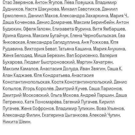
Стас Зверянов
,
Антон Ягупов
,
Лёва Ловушка
,
Владимир
Дудников
,
Настя Шакунова
,
Михаил Савотиков
,
Даниил
Ермоленко
,
Даниил Махов
,
Александра Захаркина
,
Мария Ч.
,
Даша Коченова
,
Денис Домрачев
,
Максим Беринбейн
,
Антон
Будюкин
,
Офеля Галоян
,
Елизавета Фурина
,
Витя Ямбаршев
,
Ирина Юдина
,
Максим Бугайчук
,
Елена Чернобыльская
,
Ева
Янковская
,
Александра Сагидуллина
,
Аня Рожкова
,
Юля
Рудавина
,
Виктория Беват
,
Татьяна Кашина
,
Мария Анухина
,
Женя Белодед
,
Миша Березин
,
Вэл Борисенко
,
Валерия
Бухарова
,
Людвиг Быстроновский
,
Мартин Хачатрян
,
Максим Камалов
,
Анастасия Долуда
,
Иван Звягин
,
Саша К
,
Алан Каджаев
,
Юля Кондратьева
,
Анастасия
Константинопольская
,
Костя Константинопольский
,
Денис
Копылов
,
Игорь Королёв
,
Дмитрий Кучев
,
Саша Ларионов
,
Дмитрий Московский
,
Ольга Мохова
,
Андрей Паршин
,
Даша
Петренко
,
Катя Пономарёва
,
Евгений Пугачев
,
Кирилл
Пугачев
,
Женя Софронов
,
Владимир Тупикин
,
Вова Ульянов
,
Александр Филин
,
Екатерина Цыганкова
,
Алексей Чупин
,
Никита Шеин
.