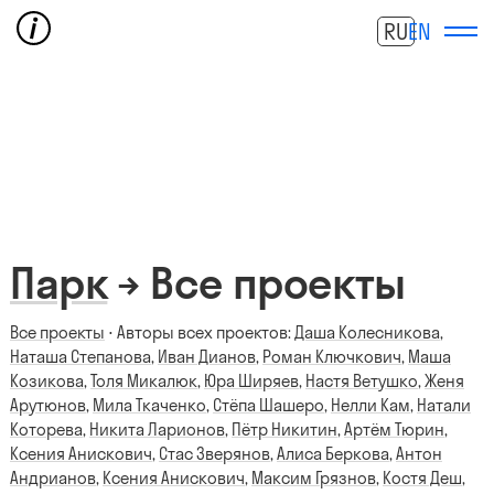
RU
EN
Парк
→ Все проекты
Все проекты
⋅ Авторы всех проектов:
Даша Колесникова
,
Наташа Степанова
,
Иван Дианов
,
Роман Ключкович
,
Маша
Козикова
,
Толя Микалюк
,
Юра Ширяев
,
Настя Ветушко
,
Женя
Арутюнов
,
Мила Ткаченко
,
Стёпа Шашеро
,
Нелли Кам
,
Натали
Которева
,
Никита Ларионов
,
Пётр Никитин
,
Артём Тюрин
,
Ксения Анискович
,
Стас Зверянов
,
Алиса Беркова
,
Антон
Андрианов
,
Ксения Анискович
,
Максим Грязнов
,
Костя Деш
,