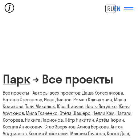
RU
EN
Парк
→ Все проекты
Все проекты
⋅ Авторы всех проектов:
Даша Колесникова
,
Наташа Степанова
,
Иван Дианов
,
Роман Ключкович
,
Маша
Козикова
,
Толя Микалюк
,
Юра Ширяев
,
Настя Ветушко
,
Женя
Арутюнов
,
Мила Ткаченко
,
Стёпа Шашеро
,
Нелли Кам
,
Натали
Которева
,
Никита Ларионов
,
Пётр Никитин
,
Артём Тюрин
,
Ксения Анискович
,
Стас Зверянов
,
Алиса Беркова
,
Антон
Андрианов
,
Ксения Анискович
,
Максим Грязнов
,
Костя Деш
,