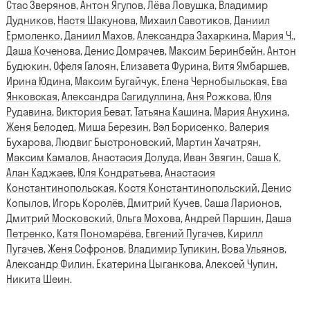
Стас Зверянов
,
Антон Ягупов
,
Лёва Ловушка
,
Владимир
Дудников
,
Настя Шакунова
,
Михаил Савотиков
,
Даниил
Ермоленко
,
Даниил Махов
,
Александра Захаркина
,
Мария Ч.
,
Даша Коченова
,
Денис Домрачев
,
Максим Беринбейн
,
Антон
Будюкин
,
Офеля Галоян
,
Елизавета Фурина
,
Витя Ямбаршев
,
Ирина Юдина
,
Максим Бугайчук
,
Елена Чернобыльская
,
Ева
Янковская
,
Александра Сагидуллина
,
Аня Рожкова
,
Юля
Рудавина
,
Виктория Беват
,
Татьяна Кашина
,
Мария Анухина
,
Женя Белодед
,
Миша Березин
,
Вэл Борисенко
,
Валерия
Бухарова
,
Людвиг Быстроновский
,
Мартин Хачатрян
,
Максим Камалов
,
Анастасия Долуда
,
Иван Звягин
,
Саша К
,
Алан Каджаев
,
Юля Кондратьева
,
Анастасия
Константинопольская
,
Костя Константинопольский
,
Денис
Копылов
,
Игорь Королёв
,
Дмитрий Кучев
,
Саша Ларионов
,
Дмитрий Московский
,
Ольга Мохова
,
Андрей Паршин
,
Даша
Петренко
,
Катя Пономарёва
,
Евгений Пугачев
,
Кирилл
Пугачев
,
Женя Софронов
,
Владимир Тупикин
,
Вова Ульянов
,
Александр Филин
,
Екатерина Цыганкова
,
Алексей Чупин
,
Никита Шеин
.