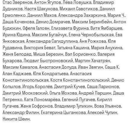
Стас Зверянов
,
Антон Ягупов
,
Лёва Ловушка
,
Владимир
Дудников
,
Настя Шакунова
,
Михаил Савотиков
,
Даниил
Ермоленко
,
Даниил Махов
,
Александра Захаркина
,
Мария Ч.
,
Даша Коченова
,
Денис Домрачев
,
Максим Беринбейн
,
Антон
Будюкин
,
Офеля Галоян
,
Елизавета Фурина
,
Витя Ямбаршев
,
Ирина Юдина
,
Максим Бугайчук
,
Елена Чернобыльская
,
Ева
Янковская
,
Александра Сагидуллина
,
Аня Рожкова
,
Юля
Рудавина
,
Виктория Беват
,
Татьяна Кашина
,
Мария Анухина
,
Женя Белодед
,
Миша Березин
,
Вэл Борисенко
,
Валерия
Бухарова
,
Людвиг Быстроновский
,
Мартин Хачатрян
,
Максим Камалов
,
Анастасия Долуда
,
Иван Звягин
,
Саша К
,
Алан Каджаев
,
Юля Кондратьева
,
Анастасия
Константинопольская
,
Костя Константинопольский
,
Денис
Копылов
,
Игорь Королёв
,
Дмитрий Кучев
,
Саша Ларионов
,
Дмитрий Московский
,
Ольга Мохова
,
Андрей Паршин
,
Даша
Петренко
,
Катя Пономарёва
,
Евгений Пугачев
,
Кирилл
Пугачев
,
Женя Софронов
,
Владимир Тупикин
,
Вова Ульянов
,
Александр Филин
,
Екатерина Цыганкова
,
Алексей Чупин
,
Никита Шеин
.