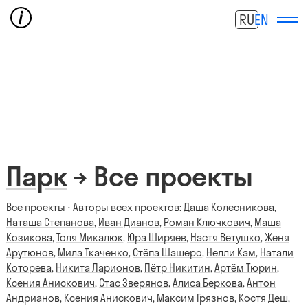
RU
EN
Парк
→ Все проекты
Все проекты
⋅ Авторы всех проектов:
Даша Колесникова
,
Наташа Степанова
,
Иван Дианов
,
Роман Ключкович
,
Маша
Козикова
,
Толя Микалюк
,
Юра Ширяев
,
Настя Ветушко
,
Женя
Арутюнов
,
Мила Ткаченко
,
Стёпа Шашеро
,
Нелли Кам
,
Натали
Которева
,
Никита Ларионов
,
Пётр Никитин
,
Артём Тюрин
,
Ксения Анискович
,
Стас Зверянов
,
Алиса Беркова
,
Антон
Андрианов
,
Ксения Анискович
,
Максим Грязнов
,
Костя Деш
,