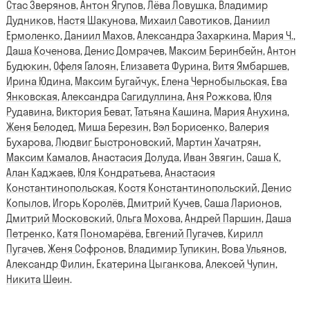
Стас Зверянов
,
Антон Ягупов
,
Лёва Ловушка
,
Владимир
Дудников
,
Настя Шакунова
,
Михаил Савотиков
,
Даниил
Ермоленко
,
Даниил Махов
,
Александра Захаркина
,
Мария Ч.
,
Даша Коченова
,
Денис Домрачев
,
Максим Беринбейн
,
Антон
Будюкин
,
Офеля Галоян
,
Елизавета Фурина
,
Витя Ямбаршев
,
Ирина Юдина
,
Максим Бугайчук
,
Елена Чернобыльская
,
Ева
Янковская
,
Александра Сагидуллина
,
Аня Рожкова
,
Юля
Рудавина
,
Виктория Беват
,
Татьяна Кашина
,
Мария Анухина
,
Женя Белодед
,
Миша Березин
,
Вэл Борисенко
,
Валерия
Бухарова
,
Людвиг Быстроновский
,
Мартин Хачатрян
,
Максим Камалов
,
Анастасия Долуда
,
Иван Звягин
,
Саша К
,
Алан Каджаев
,
Юля Кондратьева
,
Анастасия
Константинопольская
,
Костя Константинопольский
,
Денис
Копылов
,
Игорь Королёв
,
Дмитрий Кучев
,
Саша Ларионов
,
Дмитрий Московский
,
Ольга Мохова
,
Андрей Паршин
,
Даша
Петренко
,
Катя Пономарёва
,
Евгений Пугачев
,
Кирилл
Пугачев
,
Женя Софронов
,
Владимир Тупикин
,
Вова Ульянов
,
Александр Филин
,
Екатерина Цыганкова
,
Алексей Чупин
,
Никита Шеин
.