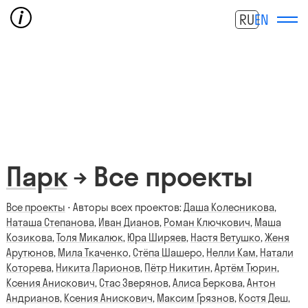
RU
EN
Парк
→ Все проекты
Все проекты
⋅ Авторы всех проектов:
Даша Колесникова
,
Наташа Степанова
,
Иван Дианов
,
Роман Ключкович
,
Маша
Козикова
,
Толя Микалюк
,
Юра Ширяев
,
Настя Ветушко
,
Женя
Арутюнов
,
Мила Ткаченко
,
Стёпа Шашеро
,
Нелли Кам
,
Натали
Которева
,
Никита Ларионов
,
Пётр Никитин
,
Артём Тюрин
,
Ксения Анискович
,
Стас Зверянов
,
Алиса Беркова
,
Антон
Андрианов
,
Ксения Анискович
,
Максим Грязнов
,
Костя Деш
,