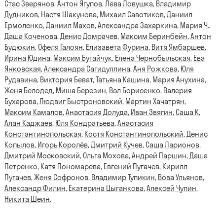
Стас Зверянов
,
Антон Ягупов
,
Лёва Ловушка
,
Владимир
Дудников
,
Настя Шакунова
,
Михаил Савотиков
,
Даниил
Ермоленко
,
Даниил Махов
,
Александра Захаркина
,
Мария Ч.
,
Даша Коченова
,
Денис Домрачев
,
Максим Беринбейн
,
Антон
Будюкин
,
Офеля Галоян
,
Елизавета Фурина
,
Витя Ямбаршев
,
Ирина Юдина
,
Максим Бугайчук
,
Елена Чернобыльская
,
Ева
Янковская
,
Александра Сагидуллина
,
Аня Рожкова
,
Юля
Рудавина
,
Виктория Беват
,
Татьяна Кашина
,
Мария Анухина
,
Женя Белодед
,
Миша Березин
,
Вэл Борисенко
,
Валерия
Бухарова
,
Людвиг Быстроновский
,
Мартин Хачатрян
,
Максим Камалов
,
Анастасия Долуда
,
Иван Звягин
,
Саша К
,
Алан Каджаев
,
Юля Кондратьева
,
Анастасия
Константинопольская
,
Костя Константинопольский
,
Денис
Копылов
,
Игорь Королёв
,
Дмитрий Кучев
,
Саша Ларионов
,
Дмитрий Московский
,
Ольга Мохова
,
Андрей Паршин
,
Даша
Петренко
,
Катя Пономарёва
,
Евгений Пугачев
,
Кирилл
Пугачев
,
Женя Софронов
,
Владимир Тупикин
,
Вова Ульянов
,
Александр Филин
,
Екатерина Цыганкова
,
Алексей Чупин
,
Никита Шеин
.