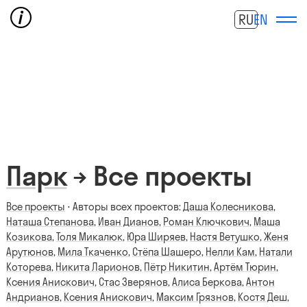
RU
EN
Парк
→ Все проекты
Все проекты
⋅ Авторы всех проектов:
Даша Колесникова
,
Наташа Степанова
,
Иван Дианов
,
Роман Ключкович
,
Маша
Козикова
,
Толя Микалюк
,
Юра Ширяев
,
Настя Ветушко
,
Женя
Арутюнов
,
Мила Ткаченко
,
Стёпа Шашеро
,
Нелли Кам
,
Натали
Которева
,
Никита Ларионов
,
Пётр Никитин
,
Артём Тюрин
,
Ксения Анискович
,
Стас Зверянов
,
Алиса Беркова
,
Антон
Андрианов
,
Ксения Анискович
,
Максим Грязнов
,
Костя Деш
,