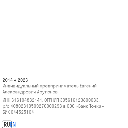
2014 → 2026
Индивидуальный предприниматель Евгений
Александрович Арутюнов
ИНН 616104832141, ОГРНИП 305616123800033,
р/с 40802810509270000298
в ООО «Банк Точка»
БИК 044525104
RU
EN