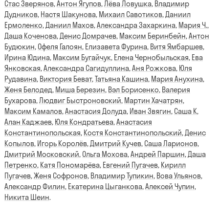
Стас Зверянов
,
Антон Ягупов
,
Лёва Ловушка
,
Владимир
Дудников
,
Настя Шакунова
,
Михаил Савотиков
,
Даниил
Ермоленко
,
Даниил Махов
,
Александра Захаркина
,
Мария Ч.
,
Даша Коченова
,
Денис Домрачев
,
Максим Беринбейн
,
Антон
Будюкин
,
Офеля Галоян
,
Елизавета Фурина
,
Витя Ямбаршев
,
Ирина Юдина
,
Максим Бугайчук
,
Елена Чернобыльская
,
Ева
Янковская
,
Александра Сагидуллина
,
Аня Рожкова
,
Юля
Рудавина
,
Виктория Беват
,
Татьяна Кашина
,
Мария Анухина
,
Женя Белодед
,
Миша Березин
,
Вэл Борисенко
,
Валерия
Бухарова
,
Людвиг Быстроновский
,
Мартин Хачатрян
,
Максим Камалов
,
Анастасия Долуда
,
Иван Звягин
,
Саша К
,
Алан Каджаев
,
Юля Кондратьева
,
Анастасия
Константинопольская
,
Костя Константинопольский
,
Денис
Копылов
,
Игорь Королёв
,
Дмитрий Кучев
,
Саша Ларионов
,
Дмитрий Московский
,
Ольга Мохова
,
Андрей Паршин
,
Даша
Петренко
,
Катя Пономарёва
,
Евгений Пугачев
,
Кирилл
Пугачев
,
Женя Софронов
,
Владимир Тупикин
,
Вова Ульянов
,
Александр Филин
,
Екатерина Цыганкова
,
Алексей Чупин
,
Никита Шеин
.