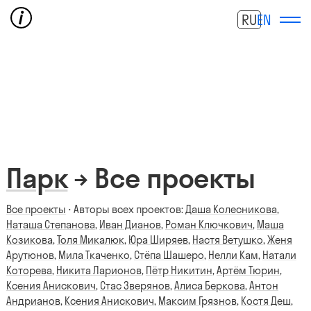
RU
EN
Парк
→ Все проекты
Все проекты
⋅ Авторы всех проектов:
Даша Колесникова
,
Наташа Степанова
,
Иван Дианов
,
Роман Ключкович
,
Маша
Козикова
,
Толя Микалюк
,
Юра Ширяев
,
Настя Ветушко
,
Женя
Арутюнов
,
Мила Ткаченко
,
Стёпа Шашеро
,
Нелли Кам
,
Натали
Которева
,
Никита Ларионов
,
Пётр Никитин
,
Артём Тюрин
,
Ксения Анискович
,
Стас Зверянов
,
Алиса Беркова
,
Антон
Андрианов
,
Ксения Анискович
,
Максим Грязнов
,
Костя Деш
,