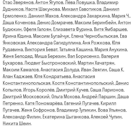
Стас Зверянов
,
Антон Ягупов
,
Лёва Ловушка
,
Владимир
Дудников
,
Настя Шакунова
,
Михаил Савотиков
,
Даниил
Ермоленко
,
Даниил Махов
,
Александра Захаркина
,
Мария Ч.
,
Даша Коченова
,
Денис Домрачев
,
Максим Беринбейн
,
Антон
Будюкин
,
Офеля Галоян
,
Елизавета Фурина
,
Витя Ямбаршев
,
Ирина Юдина
,
Максим Бугайчук
,
Елена Чернобыльская
,
Ева
Янковская
,
Александра Сагидуллина
,
Аня Рожкова
,
Юля
Рудавина
,
Виктория Беват
,
Татьяна Кашина
,
Мария Анухина
,
Женя Белодед
,
Миша Березин
,
Вэл Борисенко
,
Валерия
Бухарова
,
Людвиг Быстроновский
,
Мартин Хачатрян
,
Максим Камалов
,
Анастасия Долуда
,
Иван Звягин
,
Саша К
,
Алан Каджаев
,
Юля Кондратьева
,
Анастасия
Константинопольская
,
Костя Константинопольский
,
Денис
Копылов
,
Игорь Королёв
,
Дмитрий Кучев
,
Саша Ларионов
,
Дмитрий Московский
,
Ольга Мохова
,
Андрей Паршин
,
Даша
Петренко
,
Катя Пономарёва
,
Евгений Пугачев
,
Кирилл
Пугачев
,
Женя Софронов
,
Владимир Тупикин
,
Вова Ульянов
,
Александр Филин
,
Екатерина Цыганкова
,
Алексей Чупин
,
Никита Шеин
.