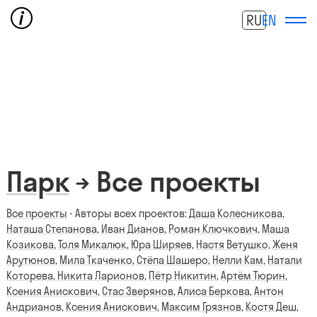
RU
EN
Парк
→ Все проекты
Все проекты
⋅ Авторы всех проектов:
Даша Колесникова
,
Наташа Степанова
,
Иван Дианов
,
Роман Ключкович
,
Маша
Козикова
,
Толя Микалюк
,
Юра Ширяев
,
Настя Ветушко
,
Женя
Арутюнов
,
Мила Ткаченко
,
Стёпа Шашеро
,
Нелли Кам
,
Натали
Которева
,
Никита Ларионов
,
Пётр Никитин
,
Артём Тюрин
,
Ксения Анискович
,
Стас Зверянов
,
Алиса Беркова
,
Антон
Андрианов
,
Ксения Анискович
,
Максим Грязнов
,
Костя Деш
,