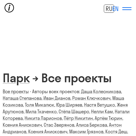
RU
EN
Парк
→ Все проекты
Все проекты
⋅ Авторы всех проектов:
Даша Колесникова
,
Наташа Степанова
,
Иван Дианов
,
Роман Ключкович
,
Маша
Козикова
,
Толя Микалюк
,
Юра Ширяев
,
Настя Ветушко
,
Женя
Арутюнов
,
Мила Ткаченко
,
Стёпа Шашеро
,
Нелли Кам
,
Натали
Которева
,
Никита Ларионов
,
Пётр Никитин
,
Артём Тюрин
,
Ксения Анискович
,
Стас Зверянов
,
Алиса Беркова
,
Антон
Андрианов
,
Ксения Анискович
,
Максим Грязнов
,
Костя Деш
,