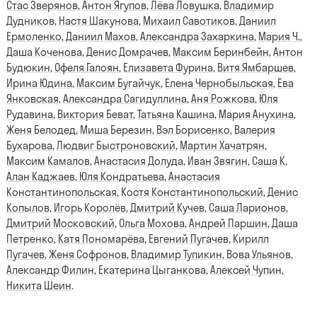
Стас Зверянов
,
Антон Ягупов
,
Лёва Ловушка
,
Владимир
Дудников
,
Настя Шакунова
,
Михаил Савотиков
,
Даниил
Ермоленко
,
Даниил Махов
,
Александра Захаркина
,
Мария Ч.
,
Даша Коченова
,
Денис Домрачев
,
Максим Беринбейн
,
Антон
Будюкин
,
Офеля Галоян
,
Елизавета Фурина
,
Витя Ямбаршев
,
Ирина Юдина
,
Максим Бугайчук
,
Елена Чернобыльская
,
Ева
Янковская
,
Александра Сагидуллина
,
Аня Рожкова
,
Юля
Рудавина
,
Виктория Беват
,
Татьяна Кашина
,
Мария Анухина
,
Женя Белодед
,
Миша Березин
,
Вэл Борисенко
,
Валерия
Бухарова
,
Людвиг Быстроновский
,
Мартин Хачатрян
,
Максим Камалов
,
Анастасия Долуда
,
Иван Звягин
,
Саша К
,
Алан Каджаев
,
Юля Кондратьева
,
Анастасия
Константинопольская
,
Костя Константинопольский
,
Денис
Копылов
,
Игорь Королёв
,
Дмитрий Кучев
,
Саша Ларионов
,
Дмитрий Московский
,
Ольга Мохова
,
Андрей Паршин
,
Даша
Петренко
,
Катя Пономарёва
,
Евгений Пугачев
,
Кирилл
Пугачев
,
Женя Софронов
,
Владимир Тупикин
,
Вова Ульянов
,
Александр Филин
,
Екатерина Цыганкова
,
Алексей Чупин
,
Никита Шеин
.