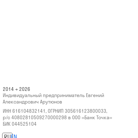
2014 → 2026
Индивидуальный предприниматель Евгений
Александрович Арутюнов
ИНН 616104832141, ОГРНИП 305616123800033,
р/с 40802810509270000298
в ООО «Банк Точка»
БИК 044525104
RU
EN