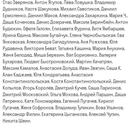
Стас Зверянов
,
Антон Ягупов
,
Лёва Ловушка
,
Владимир
Дудников
,
Настя Шакунова
,
Михаил Савотиков
,
Даниил
Ермоленко
,
Даниил Махов
,
Александра Захаркина
,
Мария Ч.
,
Даша Коченова
,
Денис Домрачев
,
Максим Беринбейн
,
Антон
Будюкин
,
Офеля Галоян
,
Елизавета Фурина
,
Витя Ямбаршев
,
Ирина Юдина
,
Максим Бугайчук
,
Елена Чернобыльская
,
Ева
Янковская
,
Александра Сагидуллина
,
Аня Рожкова
,
Юля
Рудавина
,
Виктория Беват
,
Татьяна Кашина
,
Мария Анухина
,
Женя Белодед
,
Миша Березин
,
Вэл Борисенко
,
Валерия
Бухарова
,
Людвиг Быстроновский
,
Мартин Хачатрян
,
Максим Камалов
,
Анастасия Долуда
,
Иван Звягин
,
Саша К
,
Алан Каджаев
,
Юля Кондратьева
,
Анастасия
Константинопольская
,
Костя Константинопольский
,
Денис
Копылов
,
Игорь Королёв
,
Дмитрий Кучев
,
Саша Ларионов
,
Дмитрий Московский
,
Ольга Мохова
,
Андрей Паршин
,
Даша
Петренко
,
Катя Пономарёва
,
Евгений Пугачев
,
Кирилл
Пугачев
,
Женя Софронов
,
Владимир Тупикин
,
Вова Ульянов
,
Александр Филин
,
Екатерина Цыганкова
,
Алексей Чупин
,
Никита Шеин
.