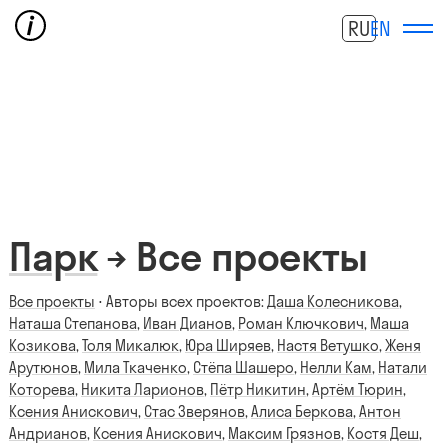
RU
EN
Парк
→ Все проекты
Все проекты
⋅ Авторы всех проектов:
Даша Колесникова
,
Наташа Степанова
,
Иван Дианов
,
Роман Ключкович
,
Маша
Козикова
,
Толя Микалюк
,
Юра Ширяев
,
Настя Ветушко
,
Женя
Арутюнов
,
Мила Ткаченко
,
Стёпа Шашеро
,
Нелли Кам
,
Натали
Которева
,
Никита Ларионов
,
Пётр Никитин
,
Артём Тюрин
,
Ксения Анискович
,
Стас Зверянов
,
Алиса Беркова
,
Антон
Андрианов
,
Ксения Анискович
,
Максим Грязнов
,
Костя Деш
,