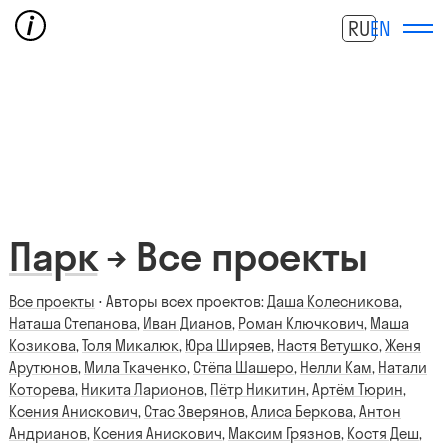
RU
EN
Парк
→ Все проекты
Все проекты
⋅ Авторы всех проектов:
Даша Колесникова
,
Наташа Степанова
,
Иван Дианов
,
Роман Ключкович
,
Маша
Козикова
,
Толя Микалюк
,
Юра Ширяев
,
Настя Ветушко
,
Женя
Арутюнов
,
Мила Ткаченко
,
Стёпа Шашеро
,
Нелли Кам
,
Натали
Которева
,
Никита Ларионов
,
Пётр Никитин
,
Артём Тюрин
,
Ксения Анискович
,
Стас Зверянов
,
Алиса Беркова
,
Антон
Андрианов
,
Ксения Анискович
,
Максим Грязнов
,
Костя Деш
,