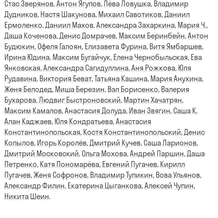
Стас Зверянов
,
Антон Ягупов
,
Лёва Ловушка
,
Владимир
Дудников
,
Настя Шакунова
,
Михаил Савотиков
,
Даниил
Ермоленко
,
Даниил Махов
,
Александра Захаркина
,
Мария Ч.
,
Даша Коченова
,
Денис Домрачев
,
Максим Беринбейн
,
Антон
Будюкин
,
Офеля Галоян
,
Елизавета Фурина
,
Витя Ямбаршев
,
Ирина Юдина
,
Максим Бугайчук
,
Елена Чернобыльская
,
Ева
Янковская
,
Александра Сагидуллина
,
Аня Рожкова
,
Юля
Рудавина
,
Виктория Беват
,
Татьяна Кашина
,
Мария Анухина
,
Женя Белодед
,
Миша Березин
,
Вэл Борисенко
,
Валерия
Бухарова
,
Людвиг Быстроновский
,
Мартин Хачатрян
,
Максим Камалов
,
Анастасия Долуда
,
Иван Звягин
,
Саша К
,
Алан Каджаев
,
Юля Кондратьева
,
Анастасия
Константинопольская
,
Костя Константинопольский
,
Денис
Копылов
,
Игорь Королёв
,
Дмитрий Кучев
,
Саша Ларионов
,
Дмитрий Московский
,
Ольга Мохова
,
Андрей Паршин
,
Даша
Петренко
,
Катя Пономарёва
,
Евгений Пугачев
,
Кирилл
Пугачев
,
Женя Софронов
,
Владимир Тупикин
,
Вова Ульянов
,
Александр Филин
,
Екатерина Цыганкова
,
Алексей Чупин
,
Никита Шеин
.