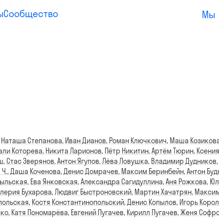
ы
Сообщество
Мы
,
Наташа Степанова
,
Иван Дианов
,
Роман Ключкович
,
Маша Козиков
али Которева
,
Никита Ларионов
,
Пётр Никитин
,
Артём Тюрин
,
Ксения
ш
,
Стас Зверянов
,
Антон Ягупов
,
Лёва Ловушка
,
Владимир Дудников
 Ч.
,
Даша Коченова
,
Денис Домрачев
,
Максим Беринбейн
,
Антон Бу
быльская
,
Ева Янковская
,
Александра Сагидуллина
,
Аня Рожкова
,
Юл
лерия Бухарова
,
Людвиг Быстроновский
,
Мартин Хачатрян
,
Максим
польская
,
Костя Константинопольский
,
Денис Копылов
,
Игорь Коро
нко
,
Катя Пономарёва
,
Евгений Пугачев
,
Кирилл Пугачев
,
Женя Софр