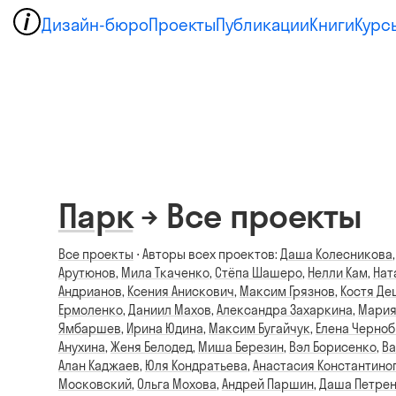
Дизайн-бюро
Проекты
Публикации
Книги
Курс
Парк
→ Все проекты
Все проекты
⋅ Авторы всех проектов:
Даша Колесникова
Арутюнов
,
Мила Ткаченко
,
Стёпа Шашеро
,
Нелли Кам
,
Нат
Андрианов
,
Ксения Анискович
,
Максим Грязнов
,
Костя Де
Ермоленко
,
Даниил Махов
,
Александра Захаркина
,
Мария
Ямбаршев
,
Ирина Юдина
,
Максим Бугайчук
,
Елена Черно
Анухина
,
Женя Белодед
,
Миша Березин
,
Вэл Борисенко
,
Ва
Алан Каджаев
,
Юля Кондратьева
,
Анастасия Константино
Московский
,
Ольга Мохова
,
Андрей Паршин
,
Даша Петре