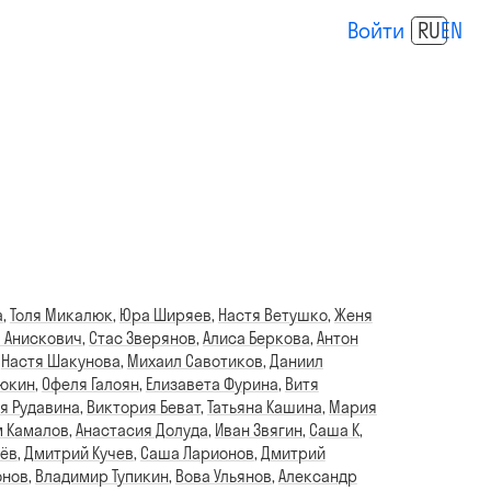
Войти
RU
EN
а
,
Толя Микалюк
,
Юра Ширяев
,
Настя Ветушко
,
Женя
 Анискович
,
Стас Зверянов
,
Алиса Беркова
,
Антон
,
Настя Шакунова
,
Михаил Савотиков
,
Даниил
дюкин
,
Офеля Галоян
,
Елизавета Фурина
,
Витя
я Рудавина
,
Виктория Беват
,
Татьяна Кашина
,
Мария
 Камалов
,
Анастасия Долуда
,
Иван Звягин
,
Саша К
,
лёв
,
Дмитрий Кучев
,
Саша Ларионов
,
Дмитрий
онов
,
Владимир Тупикин
,
Вова Ульянов
,
Александр