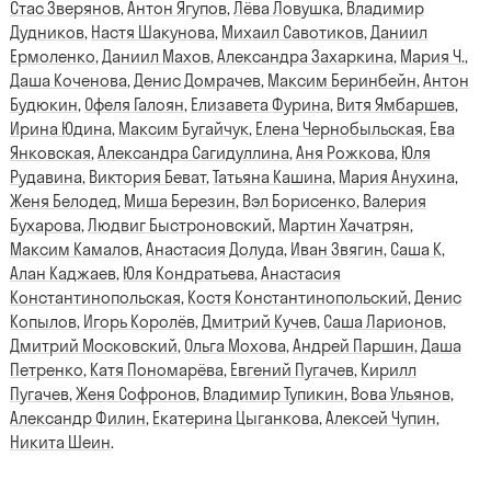
Стас Зверянов
,
Антон Ягупов
,
Лёва Ловушка
,
Владимир
Дудников
,
Настя Шакунова
,
Михаил Савотиков
,
Даниил
Ермоленко
,
Даниил Махов
,
Александра Захаркина
,
Мария Ч.
,
Даша Коченова
,
Денис Домрачев
,
Максим Беринбейн
,
Антон
Будюкин
,
Офеля Галоян
,
Елизавета Фурина
,
Витя Ямбаршев
,
Ирина Юдина
,
Максим Бугайчук
,
Елена Чернобыльская
,
Ева
Янковская
,
Александра Сагидуллина
,
Аня Рожкова
,
Юля
Рудавина
,
Виктория Беват
,
Татьяна Кашина
,
Мария Анухина
,
Женя Белодед
,
Миша Березин
,
Вэл Борисенко
,
Валерия
Бухарова
,
Людвиг Быстроновский
,
Мартин Хачатрян
,
Максим Камалов
,
Анастасия Долуда
,
Иван Звягин
,
Саша К
,
Алан Каджаев
,
Юля Кондратьева
,
Анастасия
Константинопольская
,
Костя Константинопольский
,
Денис
Копылов
,
Игорь Королёв
,
Дмитрий Кучев
,
Саша Ларионов
,
Дмитрий Московский
,
Ольга Мохова
,
Андрей Паршин
,
Даша
Петренко
,
Катя Пономарёва
,
Евгений Пугачев
,
Кирилл
Пугачев
,
Женя Софронов
,
Владимир Тупикин
,
Вова Ульянов
,
Александр Филин
,
Екатерина Цыганкова
,
Алексей Чупин
,
Никита Шеин
.