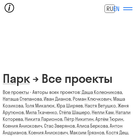
RU
EN
Парк
→ Все проекты
Все проекты
⋅ Авторы всех проектов:
Даша Колесникова
,
Наташа Степанова
,
Иван Дианов
,
Роман Ключкович
,
Маша
Козикова
,
Толя Микалюк
,
Юра Ширяев
,
Настя Ветушко
,
Женя
Арутюнов
,
Мила Ткаченко
,
Стёпа Шашеро
,
Нелли Кам
,
Натали
Которева
,
Никита Ларионов
,
Пётр Никитин
,
Артём Тюрин
,
Ксения Анискович
,
Стас Зверянов
,
Алиса Беркова
,
Антон
Андрианов
,
Ксения Анискович
,
Максим Грязнов
,
Костя Деш
,